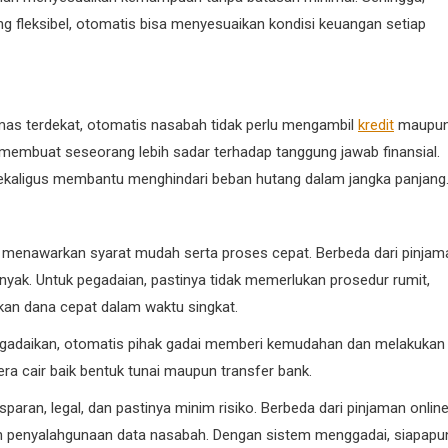
ung fleksibel, otomatis bisa menyesuaikan kondisi keuangan setiap
as terdekat, otomatis nasabah tidak perlu mengambil
kredit
maupu
membuat seseorang lebih sadar terhadap tanggung jawab finansial.
sekaligus membantu menghindari beban hutang dalam jangka panjang
a menawarkan syarat mudah serta proses cepat. Berbeda dari pinjam
yak. Untuk pegadaian, pastinya tidak memerlukan prosedur rumit,
an dana cepat dalam waktu singkat.
gadaikan, otomatis pihak gadai memberi kemudahan dan melakukan
era cair baik bentuk tunai maupun transfer bank.
sparan, legal, dan pastinya minim risiko. Berbeda dari pinjaman onlin
an penyalahgunaan data nasabah. Dengan sistem menggadai, siapapu