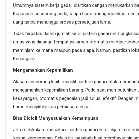
Umumnya sistem kerja gadai, diartikan dengan menukarkan ba
Kapanpun seseorang perlu, tanpa harus mengorbankan menjua
uang tanpa menunggu proses persetujuan lama.
Tidak terbatas dalam jumlah kecil, sistem gadai memungkink
emas yang digadai. Tempat pinjaman otomatis mempertimbangk
meminjam ke mana maupun pada siapa. Namun, pastikan lokasi 
Keuangan).
Mengamankan Kepemilikan
Alasan seseorang lebih memilih sistem gadai untuk memenuhi
mengamankan kepemilikan barang. Pada saat membutuhkan ua
kesayangan, otomatis pegadaian jadi solusi efektif. Dengan
harus mengikhlaskan perhiasan terjual.
Bisa Dicicil Menyesuaikan Kemampuan
Jika melakukan transaksi di sistem gadai resmi, dijamin mem
sesuai kemampuan. Selain itu, nasabah bisa membayar pinj