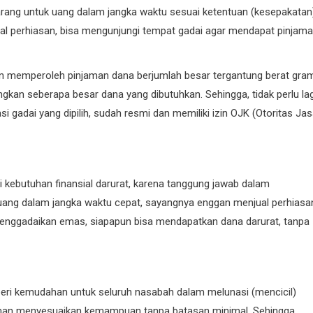
rang untuk uang dalam jangka waktu sesuai ketentuan (kesepakatan
l perhiasan, bisa mengunjungi tempat gadai agar mendapat pinjam
an memperoleh pinjaman dana berjumlah besar tergantung berat gra
an seberapa besar dana yang dibutuhkan. Sehingga, tidak perlu lag
gadai yang dipilih, sudah resmi dan memiliki izin OJK (Otoritas Ja
 kebutuhan finansial darurat, karena tanggung jawab dalam
ng dalam jangka waktu cepat, sayangnya enggan menjual perhiasa
 menggadaikan emas, siapapun bisa mendapatkan dana darurat, tanpa
beri kemudahan untuk seluruh nasabah dalam melunasi (mencicil)
aman menyesuaikan kemampuan tanpa batasan minimal. Sehingga,