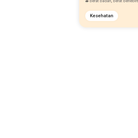
berat badan
,
berat berlebih
Kesehatan