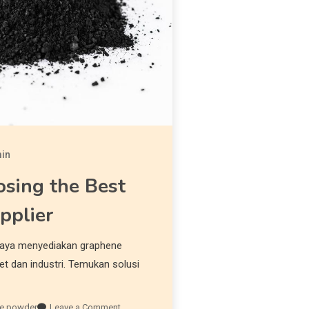
in
osing the Best
pplier
aya menyediakan graphene
set dan industri. Temukan solusi
e powder
Leave a Comment